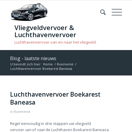
Vliegveldvervoer &
Luchthavenvervoer
Luchthavenvervoer van en naar het vliegveld.
Blog - laatste nieuws
U bevindt zich hier:
Home
/
Roemenië
/
Luchthavenvervoer Boekarest Baneasa
Luchthavenvervoer Boekarest
Baneasa
in
Roemenië
Regel eenvoudig in drie stappen uw vliegveld
vervoer
van
of
naar
de Luchthaven Boekarest Baneasa.