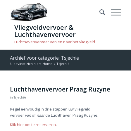
Vliegveldvervoer &
Luchthavenvervoer
Luchthavenvervoer van en naar het vliegveld.
Archief voor categorie: Tsjechië
U bevindt zich hier:
Home
/
Tsjechië
Luchthavenvervoer Praag Ruzyne
in
Tsjechië
Regel eenvoudig in drie stappen uw vliegveld
vervoer
van
of
naar
de Luchthaven Praag Ruzyne.
Klik hier om te reserveren
.