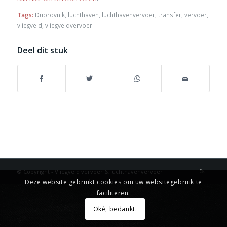
Tags:
Dubrovnik
,
luchthaven
,
luchthavenvervoer
,
transfer
,
vervoer
,
vliegveld
,
vliegveldvervoer
Deel dit stuk
© Copyright - Vliegveld vervoer & luchthavenvervoer
Deze website gebruikt cookies om uw websitegebruik te
faciliteren.
Oké, bedankt.