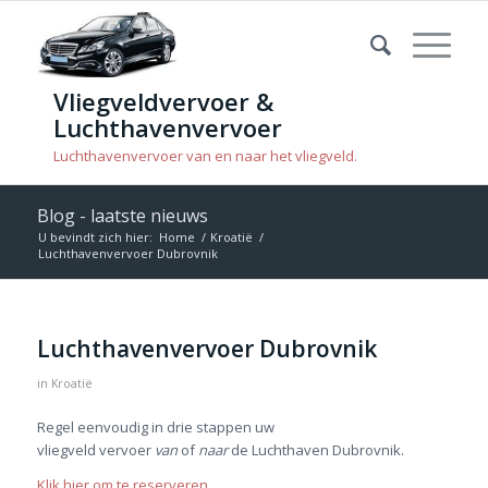
Vliegveldvervoer &
Luchthavenvervoer
Luchthavenvervoer van en naar het vliegveld.
Blog - laatste nieuws
U bevindt zich hier:
Home
/
Kroatië
/
Luchthavenvervoer Dubrovnik
Luchthavenvervoer Dubrovnik
in
Kroatië
Regel eenvoudig in drie stappen uw
vliegveld vervoer
van
of
naar
de Luchthaven Dubrovnik.
Klik hier om te reserveren
.