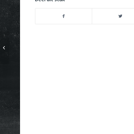
Luchthavenvervoer Edinburgh