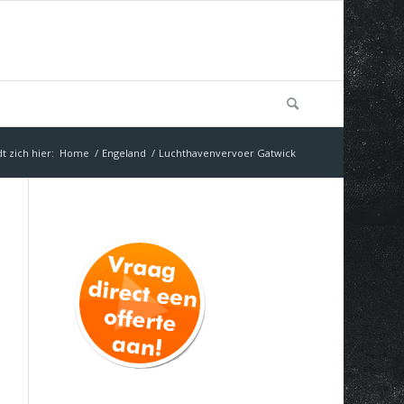
t zich hier:
Home
/
Engeland
/
Luchthavenvervoer Gatwick