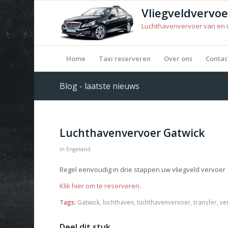
Vliegveldvervo
Luchthavenvervoer van en n
Home
Taxi reserveren
Over ons
Contac
Blog - laatste nieuws
Luchthavenvervoer Gatwick
in
Engeland
Regel eenvoudig in drie stappen uw vliegveld vervoer
Klik hier om te reserveren
.
Tags:
Gatwick
,
luchthaven
,
luchthavenvervoer
,
transfer
,
ve
Deel dit stuk