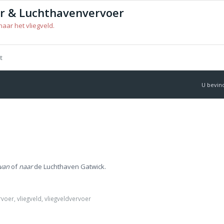
er & Luchthavenvervoer
aar het vliegveld.
t
U bevind
van
of
naar
de Luchthaven Gatwick.
rvoer
,
vliegveld
,
vliegveldvervoer